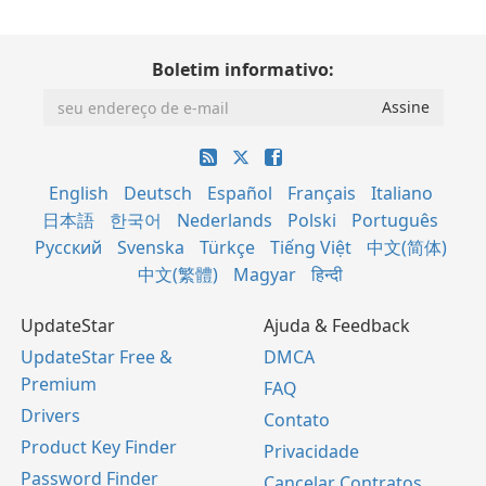
Boletim informativo:
English
Deutsch
Español
Français
Italiano
日本語
한국어
Nederlands
Polski
Português
Русский
Svenska
Türkçe
Tiếng Việt
中文(简体)
中文(繁體)
Magyar
हिन्दी
UpdateStar
Ajuda & Feedback
UpdateStar Free &
DMCA
Premium
FAQ
Drivers
Contato
Product Key Finder
Privacidade
Password Finder
Cancelar Contratos