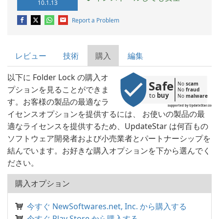
10.1.13
Report a Problem
レビュー
技術
購入
編集
以下に Folder Lock の購入オ
Safe
No 
scam
プションを見ることができま
No 
fraud
to 
buy
No 
malware
す。お客様の製品の最適なラ
supported by UpdateStar.com
イセンスオプションを提供するには、 お使いの製品の最
適なライセンスを提供するため、UpdateStar は何百もの
ソフトウェア開発者および小売業者とパートナーシップを
結んでいます。お好きな購入オプションを下から選んでく
ださい。
購入オプション
今すぐ NewSoftwares.net, Inc. から購入する
今すぐ Play Store から購入する