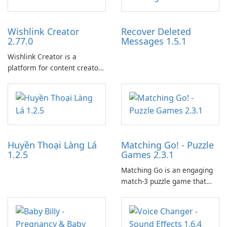
Wishlink Creator
Recover Deleted
2.77.0
Messages 1.5.1
Wishlink Creator is a
platform for content creators
designed to monetize their
work through built-in brand
partnerships and integrated
tools for content distribution
and audience engagement.
Huyền Thoại Làng Lá
Matching Go! - Puzzle
1.2.5
Games 2.3.1
Matching Go is an engaging
match-3 puzzle game that
invites players to join Chloe
and her charming corgi,
Ollie, on an adventurous
journey across diverse