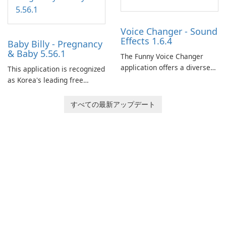
landscapes.
Voice Changer - Sound
Effects 1.6.4
Baby Billy - Pregnancy
& Baby 5.56.1
The Funny Voice Changer
application offers a diverse
This application is recognized
selection of over 50 sound
as Korea's leading free
and voice effects, providing
platform for pregnancy and
users with robust
baby tracking, offering
すべての最新アップデート
customization options for
essential healthcare tips and
voice modification.
doctor-approved articles.