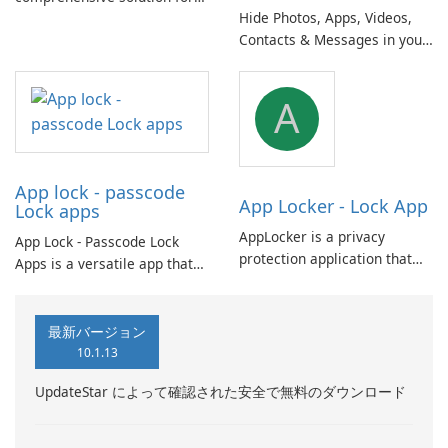
Hide Photos, Apps, Videos,
typing in both Pashto and
Contacts & Messages in your
Dari (Farsi), the national
personal secret vault. A
languages of Afghanistan,
comprehensive and secure
including native numbers and
A
solution for protecting your
symbols.
privacy: photos, videos, apps,
and messages.
App lock - passcode
App Locker - Lock App
Lock apps
AppLocker is a privacy
App Lock - Passcode Lock
protection application that
Apps is a versatile app that
allows you to secure your
offers convenient batch
favorite apps like WhatsApp,
customization options for app
Facebook, and Gallery. With
icons and names, allowing
最新バージョン
AppLocker, you can prevent
you to set passwords for
10.1.13
unauthorized access and
unlocking apps.
protect your personal
UpdateStar によって確認された安全で無料のダウンロード
information.