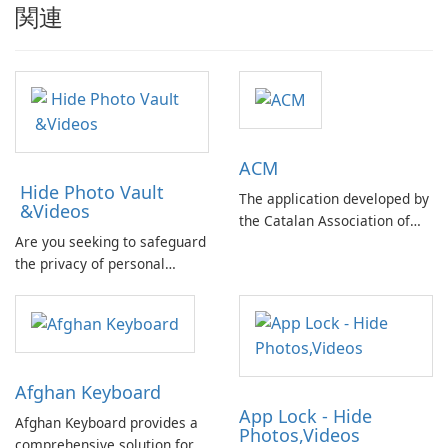
関連
ACM
Hide Photo Vault
The application developed by
&Videos
the Catalan Association of
Are you seeking to safeguard
Municipalities and
the privacy of personal
Comarques offers a
photos and videos on your
comprehensive database of
mobile device? Concerned
basic information on Catalan
about potential data
public administrations.
breaches in case of a lost
phone compromising your
Afghan Keyboard
private information?
App Lock - Hide
Afghan Keyboard provides a
Photos,Videos
comprehensive solution for