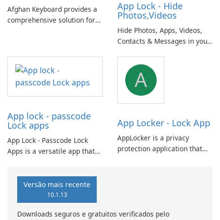
App Lock - Hide
Afghan Keyboard provides a
Photos,Videos
comprehensive solution for
Hide Photos, Apps, Videos,
typing in both Pashto and
Contacts & Messages in your
Dari (Farsi), the national
personal secret vault. A
languages of Afghanistan,
comprehensive and secure
including native numbers and
A
solution for protecting your
symbols.
privacy: photos, videos, apps,
and messages.
App lock - passcode
App Locker - Lock App
Lock apps
AppLocker is a privacy
App Lock - Passcode Lock
protection application that
Apps is a versatile app that
allows you to secure your
offers convenient batch
favorite apps like WhatsApp,
customization options for app
Facebook, and Gallery. With
icons and names, allowing
Versão mais recente
AppLocker, you can prevent
you to set passwords for
10.1.13
unauthorized access and
unlocking apps.
protect your personal
Downloads seguros e gratuitos verificados pelo