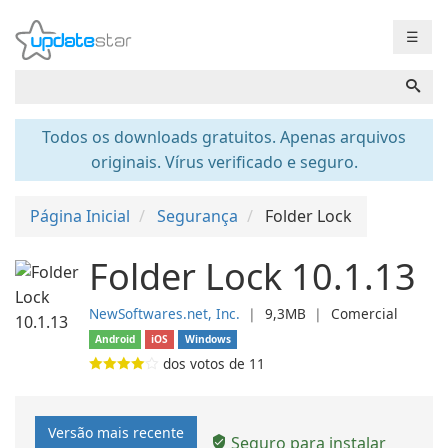
☰
Todos os downloads gratuitos. Apenas arquivos
originais. Vírus verificado e seguro.
Página Inicial
Segurança
Folder Lock
Folder Lock 10.1.13
NewSoftwares.net, Inc.
❘
9,3MB
❘
Comercial
Android
iOS
Windows
dos votos de
11
Versão mais recente
Seguro para instalar