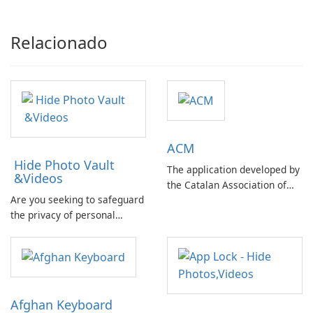
da computação Intel
Relacionado
ACM
Hide Photo Vault
The application developed by
&Videos
the Catalan Association of
Are you seeking to safeguard
Municipalities and
the privacy of personal
Comarques offers a
photos and videos on your
comprehensive database of
mobile device? Concerned
basic information on Catalan
about potential data
public administrations.
breaches in case of a lost
phone compromising your
Afghan Keyboard
private information?