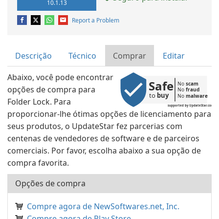
10.1.13
Report a Problem
Descrição
Técnico
Comprar
Editar
Abaixo, você pode encontrar
Safe
No 
scam
opções de compra para
No 
fraud
to 
buy
No 
malware
Folder Lock. Para
supported by UpdateStar.com
proporcionar-lhe ótimas opções de licenciamento para
seus produtos, o UpdateStar fez parcerias com
centenas de vendedores de software e de parceiros
comerciais. Por favor, escolha abaixo a sua opção de
compra favorita.
Opções de compra
Compre agora de NewSoftwares.net, Inc.
Compre agora de Play Store