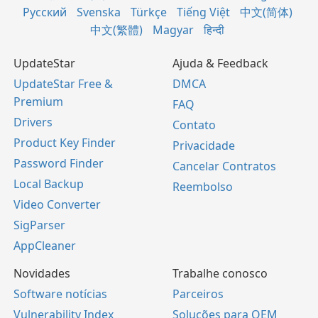
Русский
Svenska
Türkçe
Tiếng Việt
中文(简体)
中文(繁體)
Magyar
हिन्दी
UpdateStar
Ajuda & Feedback
UpdateStar Free &
DMCA
Premium
FAQ
Drivers
Contato
Product Key Finder
Privacidade
Password Finder
Cancelar Contratos
Local Backup
Reembolso
Video Converter
SigParser
AppCleaner
Novidades
Trabalhe conosco
Software notícias
Parceiros
Vulnerability Index
Soluções para OEM