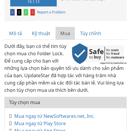
10.1.13
Report a Problem
Mô tả
Kỹ thuật
Mua
Tùy chỉnh
Dưới đây, bạn có thể tìm tùy
Safe
No 
scam
chọn mua cho Folder Lock.
No 
fraud
to 
buy
No 
malware
Để cung cấp cho bạn với
supported by UpdateStar.com
những lựa chọn bản quyền tối ưu dành cho sản phẩm
của bạn, UpdateStar đã hợp tác với hàng trăm nhà
cung cấp phần mềm và các đối tác bán lẻ. Vui lòng lựa
chọn tùy chọn mua ưa thích bên dưới.
Tùy chọn mua
Mua ngay từ NewSoftwares.net, Inc.
Mua ngay từ Play Store
Mua ngay từ App Store