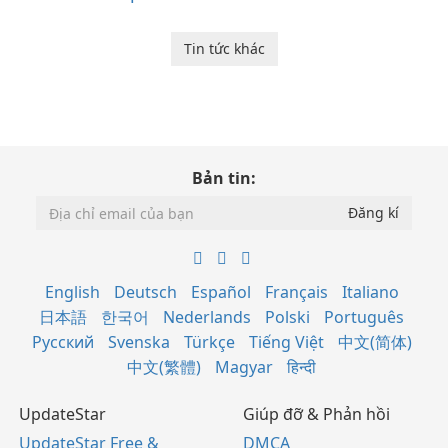
Tin tức khác
Bản tin:
English
Deutsch
Español
Français
Italiano
日本語
한국어
Nederlands
Polski
Português
Русский
Svenska
Türkçe
Tiếng Việt
中文(简体)
中文(繁體)
Magyar
हिन्दी
UpdateStar
Giúp đỡ & Phản hồi
UpdateStar Free &
DMCA