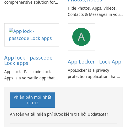
comprehensive solution for
Hide Photos, Apps, Videos,
typing in both Pashto and
Contacts & Messages in your
Dari (Farsi), the national
personal secret vault. A
languages of Afghanistan,
comprehensive and secure
including native numbers and
A
solution for protecting your
symbols.
privacy: photos, videos, apps,
and messages.
App lock - passcode
App Locker - Lock App
Lock apps
AppLocker is a privacy
App Lock - Passcode Lock
protection application that
Apps is a versatile app that
allows you to secure your
offers convenient batch
favorite apps like WhatsApp,
customization options for app
Facebook, and Gallery. With
icons and names, allowing
Phiên bản mới nhất
AppLocker, you can prevent
you to set passwords for
10.1.13
unauthorized access and
unlocking apps.
protect your personal
An toàn và tải miễn phí được kiểm tra bởi UpdateStar
information.