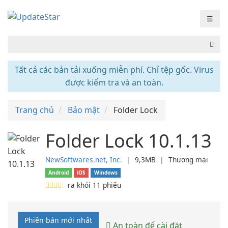
☰
Tất cả các bản tải xuống miễn phí. Chỉ tệp gốc. Virus
được kiểm tra và an toàn.
Trang chủ
Bảo mật
Folder Lock
Folder Lock 10.1.13
NewSoftwares.net, Inc.
❘
9,3MB
❘
Thương mại
Android
iOS
Windows
ra khỏi
11
phiếu
Phiên bản mới nhất
An toàn để cài đặt