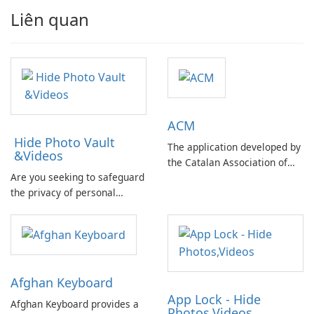
Liên quan
ACM
Hide Photo Vault
The application developed by
&Videos
the Catalan Association of
Are you seeking to safeguard
Municipalities and
the privacy of personal
Comarques offers a
photos and videos on your
comprehensive database of
mobile device? Concerned
basic information on Catalan
about potential data
public administrations.
breaches in case of a lost
phone compromising your
Afghan Keyboard
private information?
App Lock - Hide
Afghan Keyboard provides a
Photos,Videos