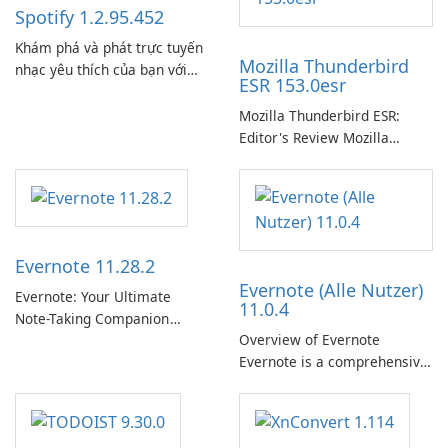
Spotify 1.2.95.452
Khám phá và phát trực tuyến
Mozilla Thunderbird
nhạc yêu thích của bạn với
ESR 153.0esr
Spotify.
Mozilla Thunderbird ESR:
Editor's Review Mozilla
Thunderbird ESR (Extended
Support Release) is the long-
term support channel of the
Thunderbird desktop email
client designed for
Evernote 11.28.2
organizations and users who
Evernote (Alle Nutzer)
need predictable …
Evernote: Your Ultimate
11.0.4
Note-Taking Companion
Overview of Evernote
Evernote, developed by
Evernote is a comprehensive
EverNote Corp., is a versatile
note-taking and organization
note-taking application that
software designed to help
helps users capture ideas,
users capture, organize, and
organize to-do lists, and keep