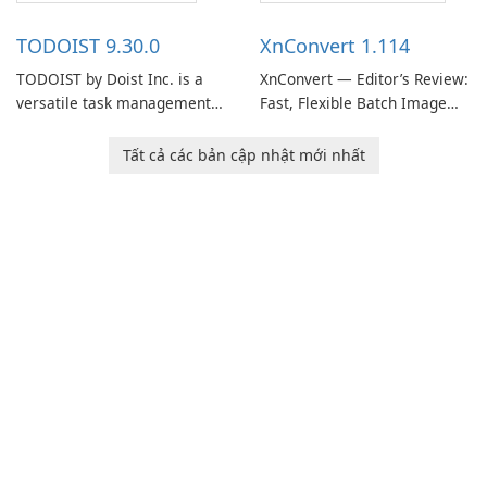
access information across
track of important
multiple devices.
information.
TODOIST 9.30.0
XnConvert 1.114
TODOIST by Doist Inc. is a
XnConvert — Editor’s Review:
versatile task management
Fast, Flexible Batch Image
tool designed to help
Converter for Windows,
individuals and teams
macOS and Linux XnConvert
Tất cả các bản cập nhật mới nhất
organize their work and
is a polished, cross-platform
increase productivity.
batch image processor from
XnSoft that balances depth
and simplicity.